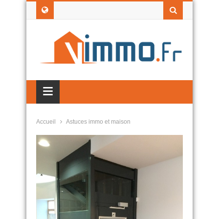
≡
Accueil
Astuces immo et maison