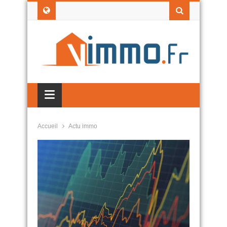
≡
Accueil
Actu immo