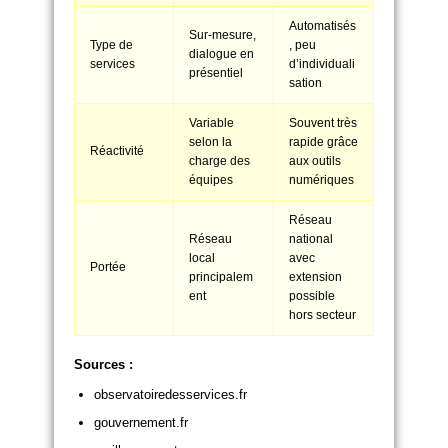
Automatisés
Sur-mesure,
Type de
, peu
dialogue en
services
d’individuali
présentiel
sation
Variable
Souvent très
selon la
rapide grâce
Réactivité
charge des
aux outils
équipes
numériques
Réseau
Réseau
national
local
avec
Portée
principalem
extension
ent
possible
hors secteur
Sources :
observatoiredesservices.fr
gouvernement.fr